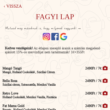
‹ VISSZA
FAGYI LAP
Mutasd meg másoknak is, hogy milyenek vagyunk! →
Kedves vendégeink!
Az étlapon szereplő áraink a számlán megjelenő
ajánlott 15%-os szervízdíjat nem tartalmazzák! 1€=355Ft
Mangó Tangó
2490Ft / 7€
Mangó, Holland Csokoládé , Szicíliai Citrom
Bella Rosa
2490Ft / 7€
Szicíliai citrom, Sztracsatella, Mexikoi Vanilía
Retro Love
2490Ft / 7€
Holland Csokoládé, Mexikoi Vanilía, Pisztácia
Fat Mama Gold
2490Ft / 7€
Bounty , Holland Csokoládé, Mexikoi Vanilía