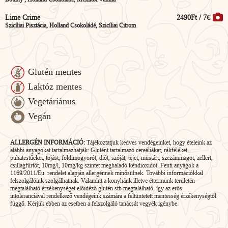
Lime Crime
2490Ft / 7€
Szicíliai Pisztácia, Holland Csokoládé, Szicíliai Citrom
Glutén mentes
Laktóz mentes
Vegetáriánus
Vegán
ALLERGÉN INFORMÁCIÓ:
Tájékoztatjuk kedves vendégeinket, hogy ételeink az
alábbi anyagokat tartalmazhatják: Glutént tartalmazó cereáliákat, rákféléket,
puhatestűeket, tojást, földimogyorót, diót, szóját, tejet, mustárt, szezámmagot, zellert,
csillagfürtöt, 10mg/l, 10mg/kg szintet meghaladó kéndioxidot. Fenti anyagok a
1169/2011/Eu. rendelet alapján allergénnek minősülnek. További információkkal
felszolgálóink szolgálhatnak. Valamint a konyhánk illetve éttermünk területén
megtalálható érzékenységet előidéző glutén stb megtalálható, így az erős
intoleranciával rendelkező vendégeink számára a feltüntetett mentesség érzékenységtől
függő. Kérjük ebben az esetben a felszolgáló tanácsát vegyék igénybe.